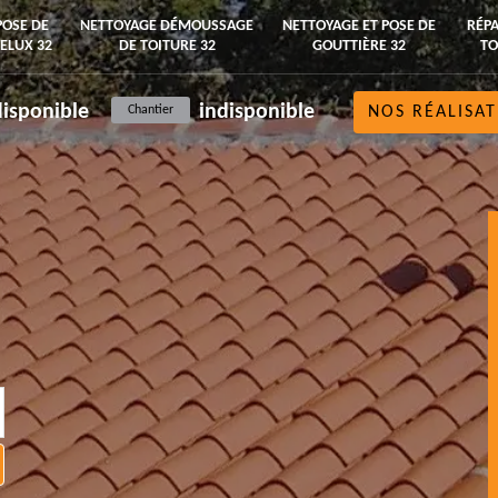
POSE DE
NETTOYAGE DÉMOUSSAGE
NETTOYAGE ET POSE DE
RÉPA
ELUX 32
DE TOITURE 32
GOUTTIÈRE 32
TO
disponible
indisponible
Chantier
NOS RÉALISAT