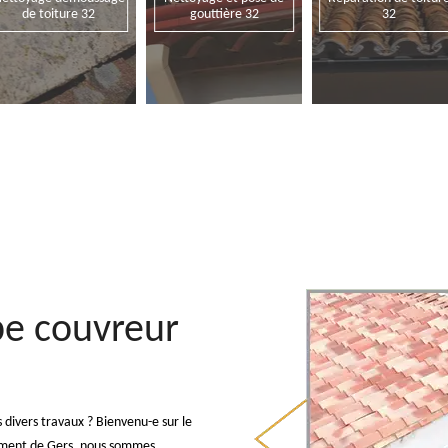
de toiture 32
gouttière 32
32
pe couvreur
s divers travaux ? Bienvenu-e sur le
tement de Gers, nous sommes